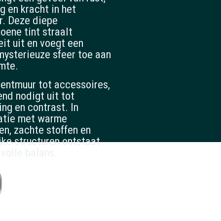
ng en kracht in het
ur. Deze diepe
oene tint straalt
eit uit en voegt een
mysterieuze sfeer toe aan
imte.
entmuur tot accessoires,
end nodigt uit tot
ing en contrast. In
atie met warme
en, zachte stoffen en
ijke structuren ontstaat
lvolle balans.