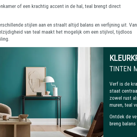
kamer of een krachtig accent in de hal, teal brengt direct
hillende stijlen aan en straalt altijd balans en verfijning uit. Van
lzijdigheid van teal maakt het mogelijk om een stijlvol, tijdloos
ling.
KLEURK
TINTEN 
Verf is de kr
staat centraa
zowel rust al
muren, teal v
Ontdek de vee
breng balans i