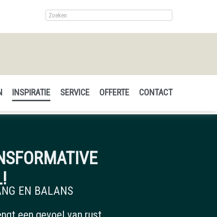
N
INSPIRATIE
SERVICE
OFFERTE
CONTACT
NSFORMATIVE
!
ANG EN BALANS
engt een gevoel van rust,