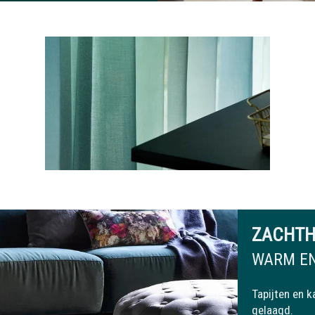
ZACHTH
WARM EN
Tapijten en k
gelaagd.