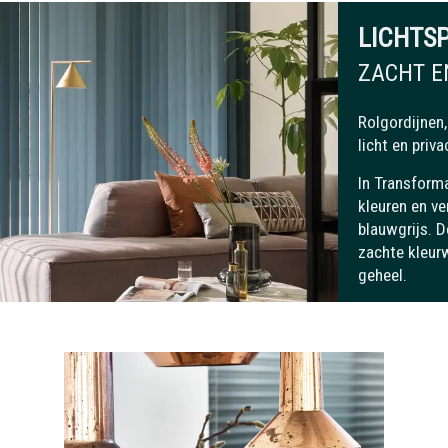
LICHTS
ZACHT E
Rolgordijnen,
licht en priv
In Transform
kleuren en ve
blauwgrijs. 
zachte kleur
geheel.