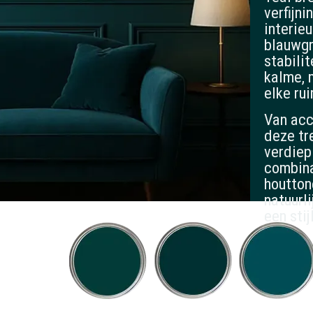
verfijni
interie
blauwgr
stabilit
kalme, 
elke ru
Van acc
deze tr
verdiep
combin
houtton
natuurl
een stij