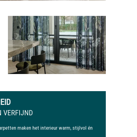
EID
 VERFIJND
arpetten maken het interieur warm, stijlvol én