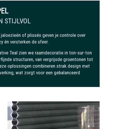
PEL
N STIJLVOL
 jaloezieën of plissés geven je controle over
acy én versterken de sfeer.
ative Teal zien we raamdecoratie in ton-sur-ton
rfijnde structuren, van vergrijsde groentonen tot
Deze oplossingen combineren strak design met
werking, wat zorgt voor een gebalanceerd