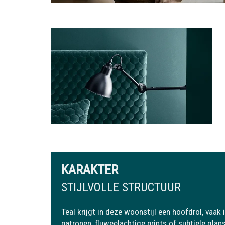
KARAKTER
STIJLVOLLE STRUCTUUR
Teal krijgt in deze woonstijl een hoofdrol, vaa
patronen, fluweelachtige prints of subtiele glan