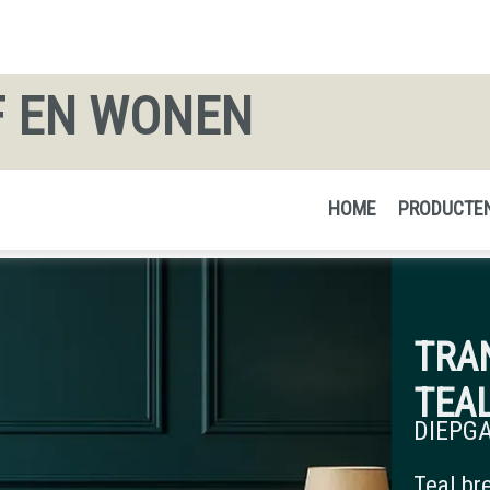
F EN WONEN
HOME
PRODUCTE
TRA
TEAL
DIEPG
Teal br